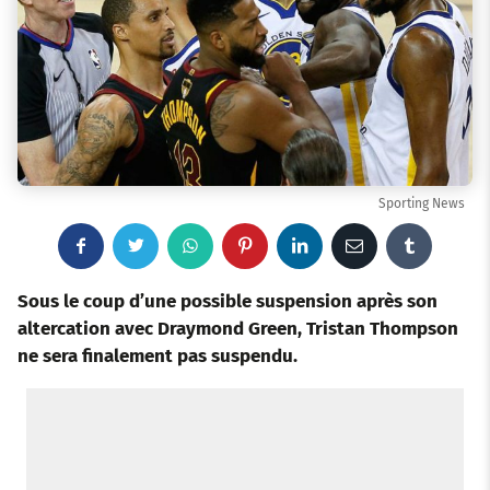
Sporting News
F
T
W
P
L
E
T
a
w
h
i
i
m
u
Sous le coup d’une possible suspension après son
altercation avec Draymond Green, Tristan Thompson
c
i
a
n
n
a
m
ne sera finalement pas suspendu.
e
t
t
t
k
i
b
b
t
s
e
e
l
l
o
e
a
r
d
r