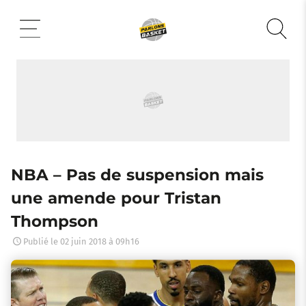
Aller
au
contenu
NBA – Pas de suspension mais
une amende pour Tristan
Thompson
Publié le
02 juin 2018 à 09h16