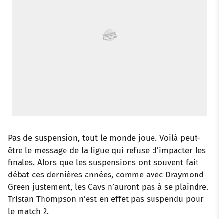
o
r
p
e
I
k
p
s
n
t
Pas de suspension, tout le monde joue. Voilà peut-
être le message de la ligue qui refuse d’impacter les
finales. Alors que les suspensions ont souvent fait
débat ces dernières années, comme avec Draymond
Green justement, les Cavs n’auront pas à se plaindre.
Tristan Thompson n’est en effet pas suspendu pour
le match 2.