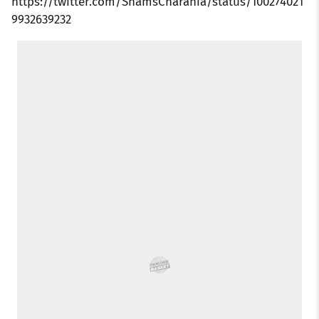
https://twitter.com/ShamsCharania/status/100274021
9932639232