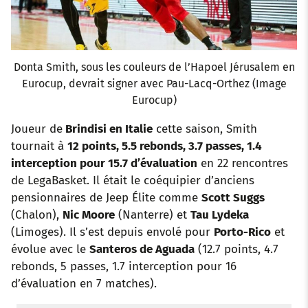
Donta Smith, sous les couleurs de l’Hapoel Jérusalem en
Eurocup, devrait signer avec Pau-Lacq-Orthez (Image
Eurocup)
Joueur de
Brindisi en Italie
cette saison, Smith
tournait à
12 points, 5.5 rebonds, 3.7 passes, 1.4
interception pour 15.7 d’évaluation
en 22 rencontres
de LegaBasket. Il était le coéquipier d’anciens
pensionnaires de Jeep Élite comme
Scott Suggs
(Chalon),
Nic Moore
(Nanterre) et
Tau Lydeka
(Limoges). Il s’est depuis envolé pour
Porto-Rico
et
évolue avec le
Santeros de Aguada
(12.7 points, 4.7
rebonds, 5 passes, 1.7 interception pour 16
d’évaluation en 7 matches).