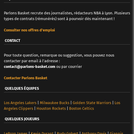
Parlons Basket recrute des journalistes, rédacteurs NBA à Lyon. Plusieurs
types de contrats (rémunérés) sont à pourvoir dès maintenant !
Consulter nos offres d'emploi
CONTACT
Pour toute question, remarque ou suggestion, vous pouvez nous
contacter par email à l'adresse :
contact@parlons-basket.com
ou par courrier
Contacter Parlons Basket
QUELQUES ÉQUIPES
Los Angeles Lakers
|
Milwaukee Bucks
|
Golden State Warriors
|
Los
Angeles Clippers
|
Houston Rockets
|
Boston Celtics
QUELQUES JOUEURS
LeBron James
|
Kevin Durant
|
Rudy Gobert
|
Anthony Davis
|
Giannis