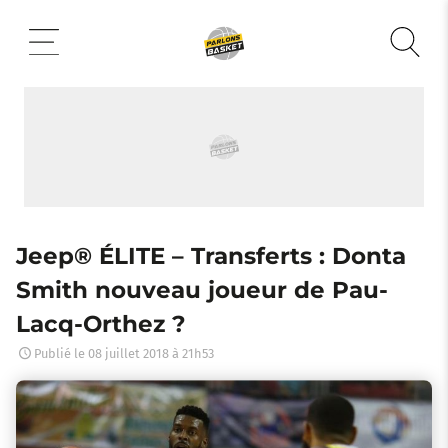
Aller
au
contenu
Jeep® ÉLITE – Transferts : Donta
Smith nouveau joueur de Pau-
Lacq-Orthez ?
Publié le
08 juillet 2018 à 21h53