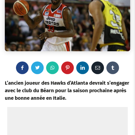
F
T
W
P
L
E
T
a
w
h
i
i
m
u
L’ancien joueur des Hawks d’Atlanta devrait s’engager
avec le club du Béarn pour la saison prochaine après
c
i
a
n
n
a
m
une bonne année en Italie.
e
t
t
t
k
i
b
b
t
s
e
e
l
l
o
e
a
r
d
r