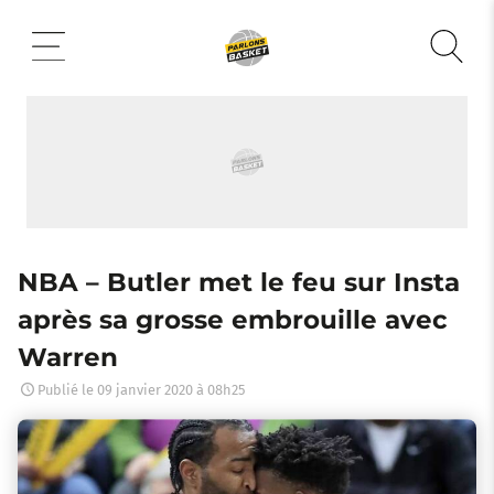
Aller
au
contenu
NBA – Butler met le feu sur Insta
après sa grosse embrouille avec
Warren
Publié le
09 janvier 2020 à 08h25