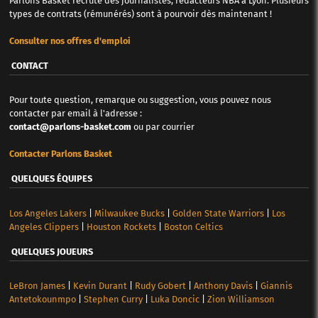
Parlons Basket recrute des journalistes, rédacteurs NBA à Lyon. Plusieurs
types de contrats (rémunérés) sont à pourvoir dès maintenant !
Consulter nos offres d'emploi
CONTACT
Pour toute question, remarque ou suggestion, vous pouvez nous
contacter par email à l'adresse :
contact@parlons-basket.com
ou par courrier
Contacter Parlons Basket
QUELQUES ÉQUIPES
Los Angeles Lakers
|
Milwaukee Bucks
|
Golden State Warriors
|
Los
Angeles Clippers
|
Houston Rockets
|
Boston Celtics
QUELQUES JOUEURS
LeBron James
|
Kevin Durant
|
Rudy Gobert
|
Anthony Davis
|
Giannis
Antetokounmpo
|
Stephen Curry
|
Luka Doncic
|
Zion Williamson