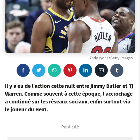
Andy Lyons/Getty Images
F
T
W
P
L
E
T
a
w
h
i
i
m
u
Il y a eu de l’action cette nuit entre Jimmy Butler et TJ
Warren. Comme souvent à cette époque, l’accrochage
c
i
a
n
n
a
m
a continué sur les réseaux sociaux, enfin surtout via
le joueur du Heat.
e
t
t
t
k
i
b
b
t
s
e
e
l
l
Publicité
o
e
a
r
d
r