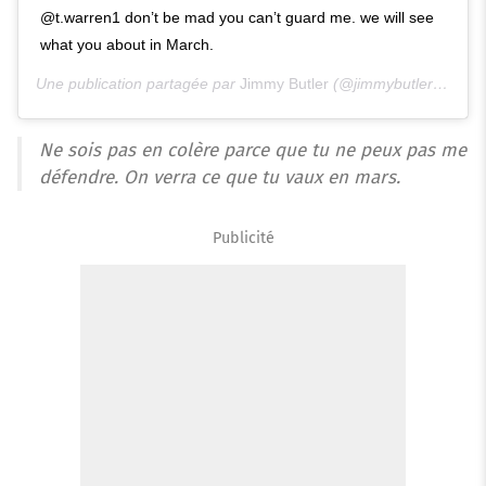
@t.warren1 don’t be mad you can’t guard me. we will see
what you about in March.
Une publication partagée par
Jimmy Butler
(@jimmybutler) le
8 J
Ne sois pas en colère parce que tu ne peux pas me
défendre. On verra ce que tu vaux en mars.
Publicité