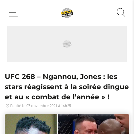
Aller
au
contenu
UFC 268 – Ngannou, Jones : les
stars réagissent à la soirée dingue
et au « combat de l’année » !
Publié le
07 novembre 2021 à 14h25