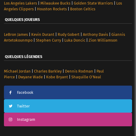
Los Angeles Lakers
|
Milwaukee Bucks
|
Golden State Warriors
|
Los
Angeles Clippers
|
Houston Rockets
|
Boston Celtics
QUELQUES JOUEURS
LeBron James
|
Kevin Durant
|
Rudy Gobert
|
Anthony Davis
|
Giannis
Antetokounmpo
|
Stephen Curry
|
Luka Doncic
|
Zion Williamson
QUELQUES LÉGENDES
Michael Jordan
|
Charles Barkley
|
Dennis Rodman
|
Paul
Pierce
|
Dwyane Wade
|
Kobe Bryant
|
Shaquille O’Neal
Facebook
Twitter
Instagram