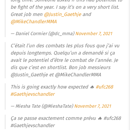
be fight of the year. I say it’s on a very short list.
Great job men
@Justin_Gaethje
and
@MikeChandlerMMA
— Daniel Cormier (@dc_mma)
November 7, 2021
C’était l’un des combats les plus fous que j’ai vu
depuis longtemps. Quelqu’un a demandé si ça
avait le potentiel d’être le combat de l’année. Je
dis que c’est en shortlist. Bon job messieurs
@Justin_Gaethje et @MikeChandlerMMA
This is going exactly how expected 🔥
#ufc268
#Gaethjevschandler
— Miesha Tate (@MieshaTate)
November 7, 2021
Ça se passe exactement comme prévu 🔥 #ufc268
#Gaethjevschandler