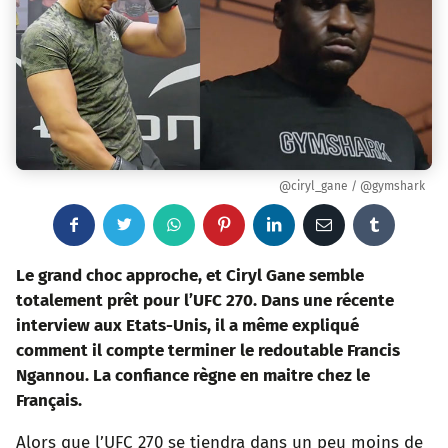
@ciryl_gane / @gymshark
F
T
W
P
L
E
T
a
w
h
i
i
m
u
Le grand choc approche, et Ciryl Gane semble
totalement prêt pour l’UFC 270. Dans une récente
c
i
a
n
n
a
m
interview aux Etats-Unis, il a même expliqué
comment il compte terminer le redoutable Francis
e
t
t
t
k
i
b
Ngannou. La confiance règne en maitre chez le
b
t
s
e
e
l
l
Français.
o
e
a
r
d
r
Alors que l’UFC 270 se tiendra dans un peu moins de