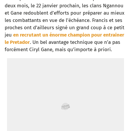
deux mois, le 22 janvier prochain, les clans Ngannou
o
r
p
e
I
et Gane redoublent d’efforts pour préparer au mieux
les combattants en vue de l’échéance. Francis et ses
k
p
s
n
proches ont d’ailleurs signé un grand coup à ce petit
t
jeu
en recrutant un énorme champion pour entrainer
le Pretador
. Un bel avantage technique que n’a pas
forcément Ciryl Gane, mais qu’importe à priori.