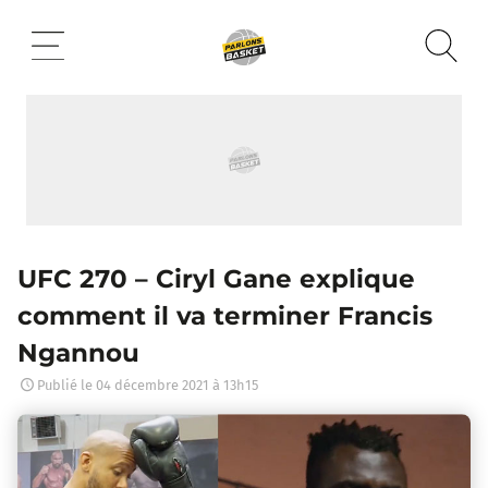
Aller
au
contenu
UFC 270 – Ciryl Gane explique
comment il va terminer Francis
Ngannou
Publié le
04 décembre 2021 à 13h15