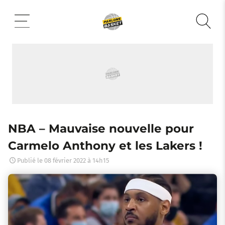
Aller
au
contenu
NBA – Mauvaise nouvelle pour
Carmelo Anthony et les Lakers !
Publié le
08 février 2022 à 14h15