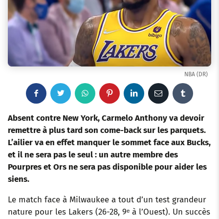
NBA (DR)
F
T
W
P
L
E
T
a
w
h
i
i
m
u
Absent contre New York, Carmelo Anthony va devoir
remettre à plus tard son come-back sur les parquets.
c
i
a
n
n
a
m
L’ailier va en effet manquer le sommet face aux Bucks,
et il ne sera pas le seul : un autre membre des
e
t
t
t
k
i
b
Pourpres et Ors ne sera pas disponible pour aider les
b
t
s
e
e
l
l
siens.
o
e
a
r
d
r
Le match face à Milwaukee a tout d’un test grandeur
nature pour les Lakers (26-28, 9ᵉ à l’Ouest). Un succès
o
r
p
e
I