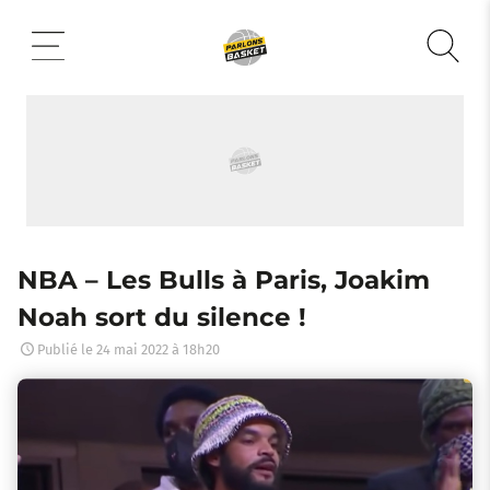
Aller
au
contenu
NBA – Les Bulls à Paris, Joakim
Noah sort du silence !
Publié le
24 mai 2022 à 18h20