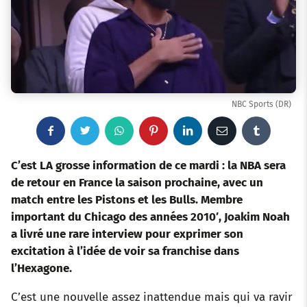
NBC Sports (DR)
F
T
W
P
L
E
T
a
w
h
i
i
m
u
C’est LA grosse information de ce mardi : la NBA sera
de retour en France la saison prochaine, avec un
c
i
a
n
n
a
m
match entre les Pistons et les Bulls. Membre
important du Chicago des années 2010′, Joakim Noah
e
t
t
t
k
i
b
a livré une rare interview
pour exprimer son
b
t
s
e
e
l
l
excitation à l’idée de voir sa franchise dans
l’Hexagone.
o
e
a
r
d
r
C’est une nouvelle assez inattendue mais qui va ravir
o
r
p
e
I