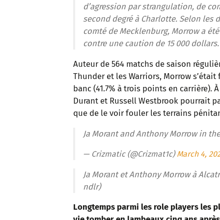
d’agression par strangulation, de 
second degré à Charlotte. Selon les 
comté de Mecklenburg, Morrow a été ar
contre une caution de 15 000 dollars.
Auteur de 564 matchs de saison régulièr
Thunder et les Warriors, Morrow s’était 
banc (41.7% à trois points en carrière).
Durant et Russell Westbrook pourrait pa
que de le voir fouler les terrains pénit
Ja Morant and Anthony Morrow in the
— Crizmatic (@Crizmat1c)
March 4, 20
Ja Morant et Anthony Morrow à Alcatr
ndlr)
Longtemps parmi les role players les p
vie tomber en lambeaux cinq ans après 