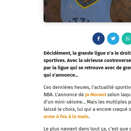
F
T
a
w
Décidément, la grande ligue n’a le droi
sportives. Avec la sérieuse controverse
c
i
par la ligue qui se retrouve avec de grav
qui s’annonce…
e
t
Ces dernières heures, l’actualité sporti
b
t
NBA. L’annonce de
Ja Morant
selon laque
o
e
d’un mini-séisme… Mais les multiples 
laissé le choix, lui qui a encore craqu
o
r
arme à feu à la main
.
k
Le plus navrant dans tout ça, c’est que 