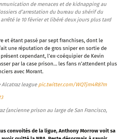
communication de menaces et de kidnapping au
dossiers d’arrestation du bureau du shérif du
rêté le 10 février et libéré deux jours plus tard
e et étant passé par sept franchises, dont le
fait une réputation de gros sniper en sortie de
 À présent cependant, l’ex-coéquipier de Kevin
sser par la case prison… les fans n’attendent plus
anciers avec Morant.
 Alcatraz league
pic.twitter.com/WQTjm4R87m
23
az (ancienne prison au large de San Francisco,
lus convoités de la ligue, Anthony Morrow voit sa
avoir quitté la NBA. Reste désormais à savoir