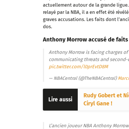
actuellement autour de la grande ligu
relayé par la NBA, il a en effet été révé
graves accusations. Les faits dont l’anc
dos.
Anthony Morrow accusé de faits 
Anthony Morrow is facing charges of 
communicating threats and second-
pic.twitter.com/l0prEvtD8M
— NBACentral (@TheNBACentral)
March
Rudy Gobert et Ni
Lire aussi
Ciryl Gane !
L’ancien joueur NBA Anthony Morrow 