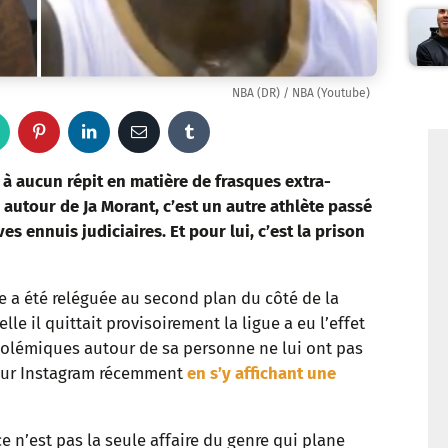
NBA (DR) / NBA (Youtube)
W
P
L
E
T
h
i
i
m
u
t à aucun répit en matière de frasques extra-
 autour de Ja Morant, c’est un autre athlète passé
a
n
n
a
m
es ennuis judiciaires. Et pour lui, c’est la prison
t
t
k
i
b
ve a été reléguée au second plan du côté de la
s
e
e
l
l
lle il quittait provisoirement la ligue a eu l’effet
a
r
d
r
polémiques autour de sa personne ne lui ont pas
é sur Instagram récemment
en s’y affichant une
p
e
I
p
s
n
ce n’est pas la seule affaire du genre qui plane