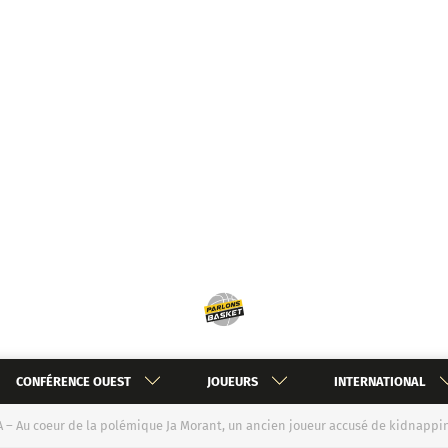
CONFÉRENCE OUEST
JOUEURS
INTERNATIONAL
 – Au coeur de la polémique Ja Morant, un ancien joueur accusé de kidnapp