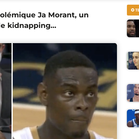
✪ T
polémique Ja Morant, un
de kidnapping…