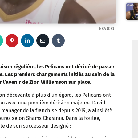
NBA (DR)
W
P
L
E
T
h
i
i
m
u
a
n
n
a
m
aison régulière, les Pelicans ont décidé de passer
e. Les premiers changements initiés au sein de la
t
t
k
i
b
r l’avenir de Zion Williamson sur place.
s
e
e
l
l
son décevante à plus d’un égard, les Pelicans ont
on avec une première décision majeure. David
a
r
d
r
l manager de la franchise depuis 2019, a ainsi été
p
e
I
eures selon Shams Charania. Dans la foulée,
té de son successeur désigné :
p
s
n