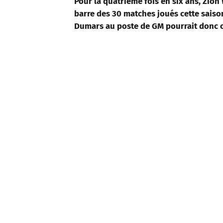
Pour la quatrième fois en six ans, Zion
barre des 30 matches joués cette saison
Dumars au poste de GM pourrait donc co