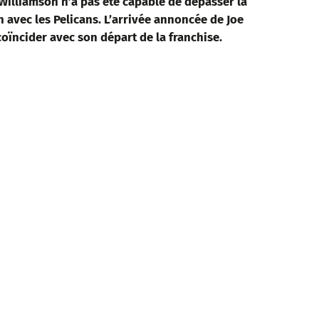
 Williamson n’a pas été capable de dépasser la
 avec les Pelicans. L’arrivée annoncée de Joe
ïncider avec son départ de la franchise.