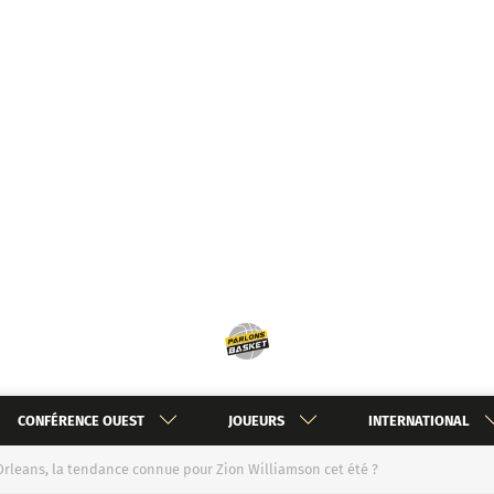
CONFÉRENCE OUEST
JOUEURS
INTERNATIONAL
leans, la tendance connue pour Zion Williamson cet été ?