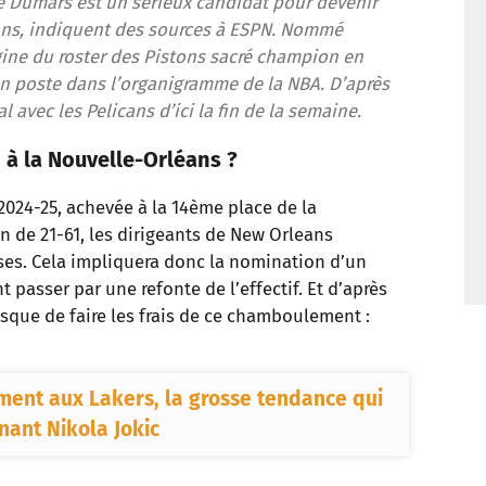
e Dumars est un sérieux candidat pour devenir
t
cans, indiquent des sources à ESPN. Nommé
igine du roster des Pistons sacré champion en
n poste dans l’organigramme de la NBA. D’après
al avec les Pelicans d’ici la fin de la semaine.
 à la Nouvelle-Orléans ?
024-25, achevée à la 14ème place de la
n de 21-61, les dirigeants de New Orleans
ases. Cela impliquera donc la nomination d’un
 passer par une refonte de l’effectif. Et d’après
isque de faire les frais de ce chamboulement :
ent aux Lakers, la grosse tendance qui
ant Nikola Jokic