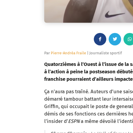
F
T
a
w
Par
Pierre-Andréa Fraile
| Journaliste sportif
c
i
Quatorzièmes à l’Ouest à l’issue de la s
à l’action à peine la postseason débuté
e
t
franchise pourraient d’ailleurs impacte
b
t
Ça n’aura pas traîné. Auteurs d’une sai
démarré tambour battant leur intersais
o
e
Griffin, qui occupait le poste de genera
o
r
démis de ses fonctions ces dernières h
l’insider d’
ESPN
a même dévoilé l’identi
k