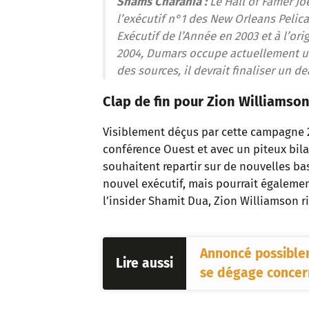
Shams Charania :
Le Hall of Famer Jo
l’exécutif n°1 des New Orleans Peli
Exécutif de l’Année en 2003 et à l’or
2004, Dumars occupe actuellement u
des sources, il devrait finaliser un de
Clap de fin pour Zion Williamson
Visiblement déçus par cette campagne 2
conférence Ouest et avec un piteux bila
souhaitent repartir sur de nouvelles b
nouvel exécutif, mais pourrait également
l’insider Shamit Dua, Zion Williamson r
Annoncé possiblem
Lire aussi
se dégage concern