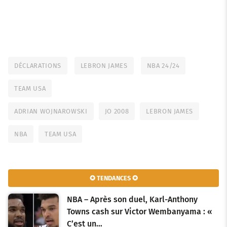
DÉCLARATIONS
LEBRON JAMES
NBA 24/24
TEAM USA
ADRIAN WOJNAROWSKI
JO 2008
LEBRON JAMES
NBA
TEAM USA
✪ TENDANCES ✪
NBA – Après son duel, Karl-Anthony
Towns cash sur Victor Wembanyama : «
C’est un…