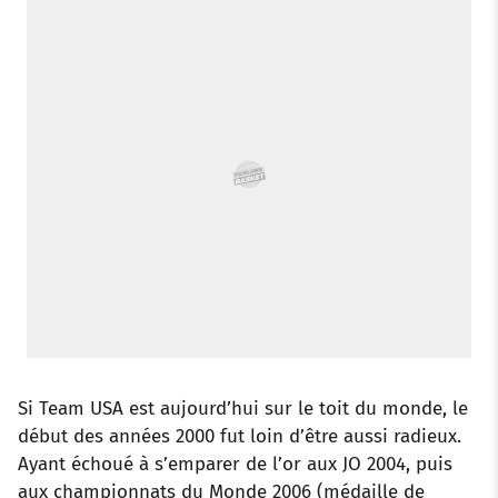
o
r
p
e
I
k
p
s
n
t
Si Team USA est aujourd’hui sur le toit du monde, le
début des années 2000 fut loin d’être aussi radieux.
Ayant échoué à s’emparer de l’or aux JO 2004, puis
aux championnats du Monde 2006 (médaille de