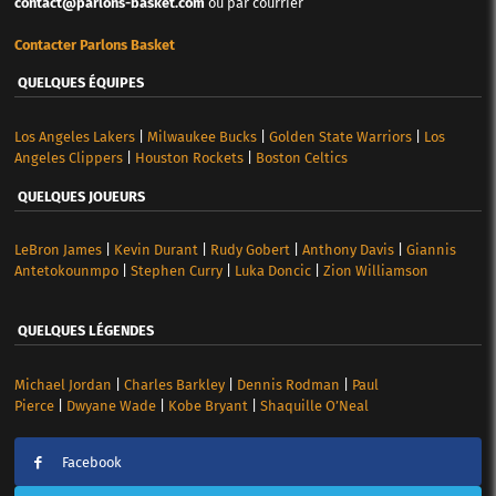
contact@parlons-basket.com
ou par courrier
Contacter Parlons Basket
QUELQUES ÉQUIPES
Los Angeles Lakers
|
Milwaukee Bucks
|
Golden State Warriors
|
Los
Angeles Clippers
|
Houston Rockets
|
Boston Celtics
QUELQUES JOUEURS
LeBron James
|
Kevin Durant
|
Rudy Gobert
|
Anthony Davis
|
Giannis
Antetokounmpo
|
Stephen Curry
|
Luka Doncic
|
Zion Williamson
QUELQUES LÉGENDES
Michael Jordan
|
Charles Barkley
|
Dennis Rodman
|
Paul
Pierce
|
Dwyane Wade
|
Kobe Bryant
|
Shaquille O’Neal
Facebook