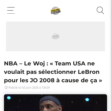
Aller
au
contenu
NBA – Le Woj : « Team USA ne
voulait pas sélectionner LeBron
pour les JO 2008 à cause de ça »
Publié le
02 juin 2025 à 13h29