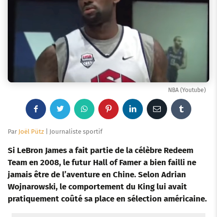
NBA (Youtube)
F
T
W
P
L
E
T
a
w
h
i
i
m
u
Par
Joël Pütz
| Journaliste sportif
c
i
a
n
n
a
m
Si LeBron James a fait partie de la célèbre Redeem
Team en 2008, le futur Hall of Famer a bien failli ne
e
t
t
t
k
i
b
jamais être de l’aventure en Chine. Selon Adrian
Wojnarowski, le comportement du King lui avait
b
t
s
e
e
l
l
pratiquement coûté sa place en sélection américaine.
o
e
a
r
d
r