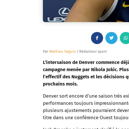
F
T
a
w
Par
Mathieu Seguin
| Rédacteur sport
c
i
L’intersaison de Denver commence déjà 
campagne menée par Nikola Jokic. Plus
e
t
l’effectif des Nuggets et les décisions 
prochains mois.
b
t
Denver sort encore d’une saison très ex
o
e
performances toujours impressionnante
o
r
plusieurs ajustements pourraient deveni
titre dans une conférence Ouest toujou
k