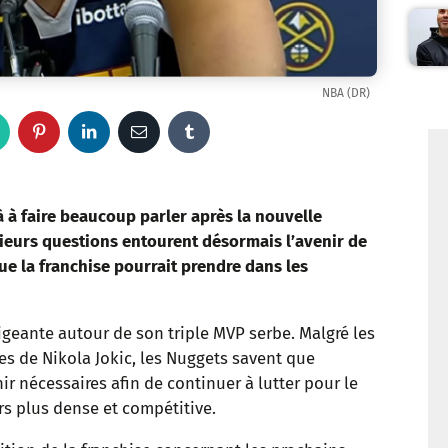
NBA (DR)
W
P
L
E
T
h
i
i
m
u
a
n
n
a
m
à faire beaucoup parler après la nouvelle
ieurs questions entourent désormais l’avenir de
t
t
k
i
b
que la franchise pourrait prendre dans les
s
e
e
l
l
igeante autour de son triple MVP serbe. Malgré les
a
r
d
r
s de Nikola Jokic, les Nuggets savent que
p
e
I
r nécessaires afin de continuer à lutter pour le
rs plus dense et compétitive.
p
s
n