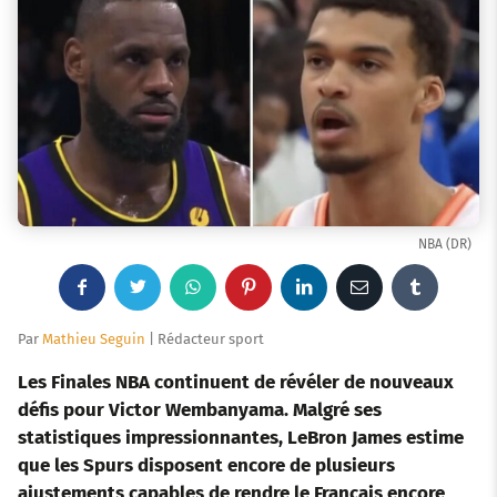
NBA (DR)
F
T
W
P
L
E
T
a
w
h
i
i
m
u
Par
Mathieu Seguin
| Rédacteur sport
c
i
a
n
n
a
m
Les Finales NBA continuent de révéler de nouveaux
défis pour Victor Wembanyama. Malgré ses
e
t
t
t
k
i
b
statistiques impressionnantes, LeBron James estime
que les Spurs disposent encore de plusieurs
b
t
s
e
e
l
l
ajustements capables de rendre le Français encore