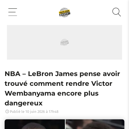
Aller
au
contenu
NBA – LeBron James pense avoir
trouvé comment rendre Victor
Wembanyama encore plus
dangereux
Publié le
10 juin 2026 à 17h48