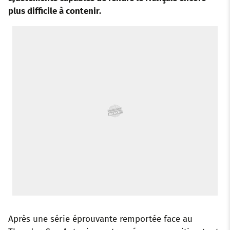
o
e
a
r
d
r
plus difficile à contenir.
o
r
p
e
I
k
p
s
n
t
Après une série éprouvante remportée face au