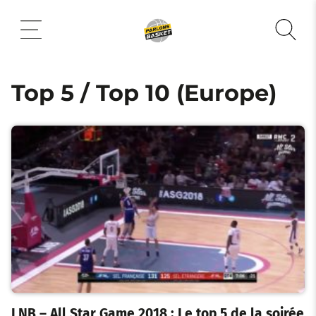
Aller
au
contenu
Top 5 / Top 10 (Europe)
LNB – All Star Game 2018 : Le top 5 de la soirée