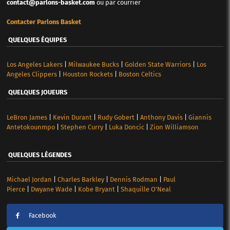
contact@parlons-basket.com
ou par courrier
Contacter Parlons Basket
QUELQUES ÉQUIPES
Los Angeles Lakers
|
Milwaukee Bucks
|
Golden State Warriors
|
Los
Angeles Clippers
|
Houston Rockets
|
Boston Celtics
QUELQUES JOUEURS
LeBron James
|
Kevin Durant
|
Rudy Gobert
|
Anthony Davis
|
Giannis
Antetokounmpo
|
Stephen Curry
|
Luka Doncic
|
Zion Williamson
QUELQUES LÉGENDES
Michael Jordan
|
Charles Barkley
|
Dennis Rodman
|
Paul
Pierce
|
Dwyane Wade
|
Kobe Bryant
|
Shaquille O’Neal
Facebook