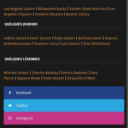
Los Angeles Lakers
|
Milwaukee Bucks
|
Golden State Warriors
|
Los
Angeles Clippers
|
Houston Rockets
|
Boston Celtics
QUELQUES JOUEURS
LeBron James
|
Kevin Durant
|
Rudy Gobert
|
Anthony Davis
|
Giannis
Antetokounmpo
|
Stephen Curry
|
Luka Doncic
|
Zion Williamson
QUELQUES LÉGENDES
Michael Jordan
|
Charles Barkley
|
Dennis Rodman
|
Paul
Pierce
|
Dwyane Wade
|
Kobe Bryant
|
Shaquille O’Neal
Facebook
Twitter
Instagram