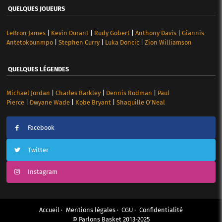
QUELQUES JOUEURS
LeBron James
|
Kevin Durant
|
Rudy Gobert
|
Anthony Davis
|
Giannis
Antetokounmpo
|
Stephen Curry
|
Luka Doncic
|
Zion Williamson
QUELQUES LÉGENDES
Michael Jordan
|
Charles Barkley
|
Dennis Rodman
|
Paul
Pierce
|
Dwyane Wade
|
Kobe Bryant
|
Shaquille O’Neal
Facebook
Twitter
Instagram
Accueil
Mentions légales
CGU
Confidentialité
© Parlons Basket 2013-2025