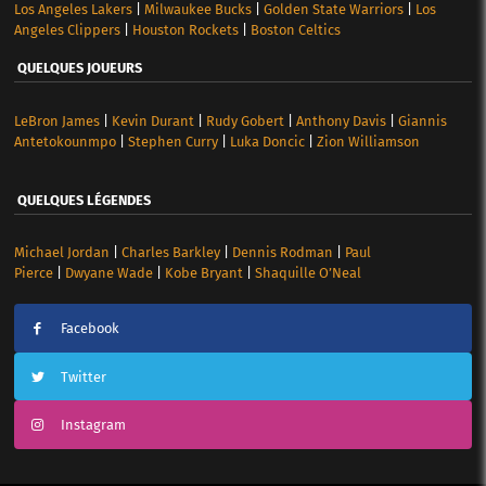
Los Angeles Lakers
|
Milwaukee Bucks
|
Golden State Warriors
|
Los
Angeles Clippers
|
Houston Rockets
|
Boston Celtics
QUELQUES JOUEURS
LeBron James
|
Kevin Durant
|
Rudy Gobert
|
Anthony Davis
|
Giannis
Antetokounmpo
|
Stephen Curry
|
Luka Doncic
|
Zion Williamson
QUELQUES LÉGENDES
Michael Jordan
|
Charles Barkley
|
Dennis Rodman
|
Paul
Pierce
|
Dwyane Wade
|
Kobe Bryant
|
Shaquille O’Neal
Facebook
Twitter
Instagram