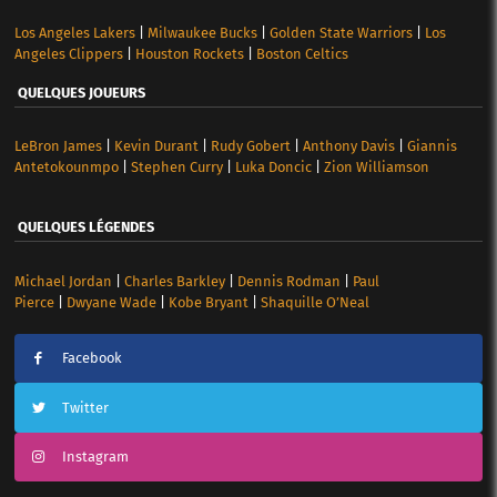
Los Angeles Lakers
|
Milwaukee Bucks
|
Golden State Warriors
|
Los
Angeles Clippers
|
Houston Rockets
|
Boston Celtics
QUELQUES JOUEURS
LeBron James
|
Kevin Durant
|
Rudy Gobert
|
Anthony Davis
|
Giannis
Antetokounmpo
|
Stephen Curry
|
Luka Doncic
|
Zion Williamson
QUELQUES LÉGENDES
Michael Jordan
|
Charles Barkley
|
Dennis Rodman
|
Paul
Pierce
|
Dwyane Wade
|
Kobe Bryant
|
Shaquille O’Neal
Facebook
Twitter
Instagram