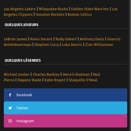
Los Angeles Lakers
|
Milwaukee Bucks
|
Golden State Warriors
|
Los
Angeles Clippers
|
Houston Rockets
|
Boston Celtics
QUELQUES JOUEURS
LeBron James
|
Kevin Durant
|
Rudy Gobert
|
Anthony Davis
|
Giannis
Antetokounmpo
|
Stephen Curry
|
Luka Doncic
|
Zion Williamson
QUELQUES LÉGENDES
Michael Jordan
|
Charles Barkley
|
Dennis Rodman
|
Paul
Pierce
|
Dwyane Wade
|
Kobe Bryant
|
Shaquille O’Neal
Facebook
Twitter
Instagram