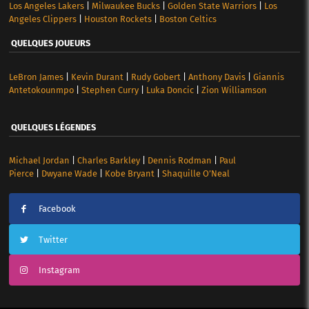
Los Angeles Lakers
|
Milwaukee Bucks
|
Golden State Warriors
|
Los
Angeles Clippers
|
Houston Rockets
|
Boston Celtics
QUELQUES JOUEURS
LeBron James
|
Kevin Durant
|
Rudy Gobert
|
Anthony Davis
|
Giannis
Antetokounmpo
|
Stephen Curry
|
Luka Doncic
|
Zion Williamson
QUELQUES LÉGENDES
Michael Jordan
|
Charles Barkley
|
Dennis Rodman
|
Paul
Pierce
|
Dwyane Wade
|
Kobe Bryant
|
Shaquille O’Neal
Facebook
Twitter
Instagram