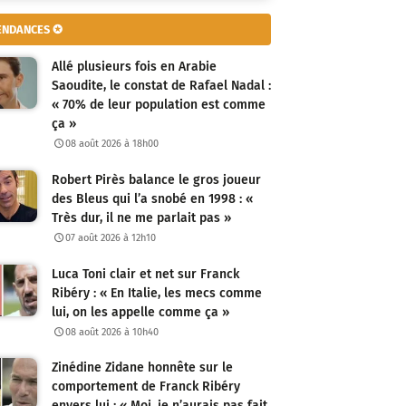
ENDANCES ✪
Allé plusieurs fois en Arabie
Saoudite, le constat de Rafael Nadal :
« 70% de leur population est comme
ça »
08 août 2026 à 18h00
Robert Pirès balance le gros joueur
des Bleus qui l’a snobé en 1998 : «
Très dur, il ne me parlait pas »
07 août 2026 à 12h10
Luca Toni clair et net sur Franck
Ribéry : « En Italie, les mecs comme
lui, on les appelle comme ça »
08 août 2026 à 10h40
Zinédine Zidane honnête sur le
comportement de Franck Ribéry
envers lui : « Moi, je n’aurais pas fait