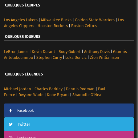
QUELQUES ÉQUIPES
Los Angeles Lakers
|
Milwaukee Bucks
|
Golden State Warriors
|
Los
Angeles Clippers
|
Houston Rockets
|
Boston Celtics
QUELQUES JOUEURS
LeBron James
|
Kevin Durant
|
Rudy Gobert
|
Anthony Davis
|
Giannis
Antetokounmpo
|
Stephen Curry
|
Luka Doncic
|
Zion Williamson
QUELQUES LÉGENDES
Michael Jordan
|
Charles Barkley
|
Dennis Rodman
|
Paul
Pierce
|
Dwyane Wade
|
Kobe Bryant
|
Shaquille O’Neal
Facebook
Twitter
Instagram