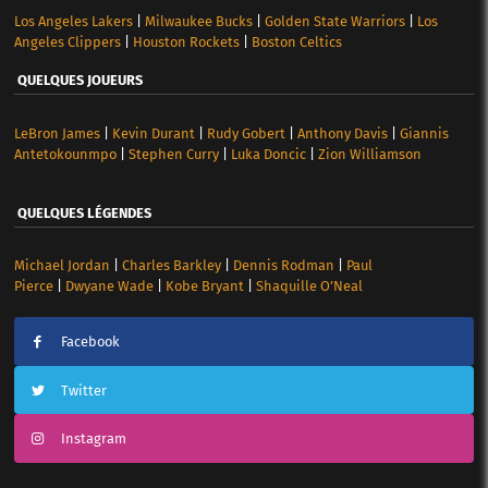
Los Angeles Lakers
|
Milwaukee Bucks
|
Golden State Warriors
|
Los
Angeles Clippers
|
Houston Rockets
|
Boston Celtics
QUELQUES JOUEURS
LeBron James
|
Kevin Durant
|
Rudy Gobert
|
Anthony Davis
|
Giannis
Antetokounmpo
|
Stephen Curry
|
Luka Doncic
|
Zion Williamson
QUELQUES LÉGENDES
Michael Jordan
|
Charles Barkley
|
Dennis Rodman
|
Paul
Pierce
|
Dwyane Wade
|
Kobe Bryant
|
Shaquille O’Neal
Facebook
Twitter
Instagram