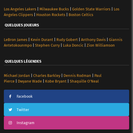
Los Angeles Lakers
|
Milwaukee Bucks
|
Golden State Warriors
|
Los
Angeles Clippers
|
Houston Rockets
|
Boston Celtics
QUELQUES JOUEURS
LeBron James
|
Kevin Durant
|
Rudy Gobert
|
Anthony Davis
|
Giannis
Antetokounmpo
|
Stephen Curry
|
Luka Doncic
|
Zion Williamson
QUELQUES LÉGENDES
Michael Jordan
|
Charles Barkley
|
Dennis Rodman
|
Paul
Pierce
|
Dwyane Wade
|
Kobe Bryant
|
Shaquille O’Neal
Facebook
Twitter
Instagram