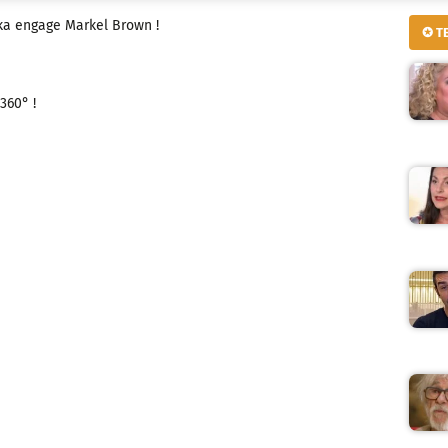
aka engage Markel Brown !
✪ T
360° !