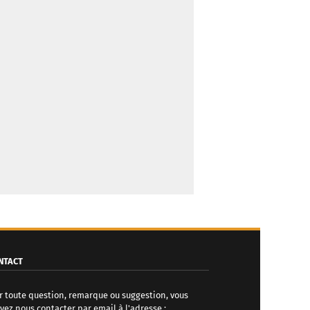
NTACT
r toute question, remarque ou suggestion, vous
vez nous contacter par email à l'adresse :