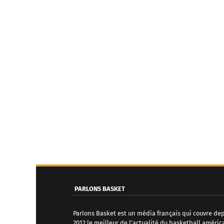
PARLONS BASKET
Parlons Basket est un média français qui couvre de
2012 le meilleur de l'actualité du basketball améric