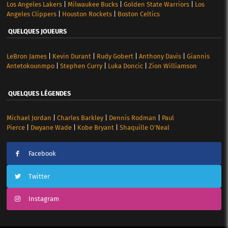
Los Angeles Lakers
|
Milwaukee Bucks
|
Golden State Warriors
|
Los
Angeles Clippers
|
Houston Rockets
|
Boston Celtics
QUELQUES JOUEURS
LeBron James
|
Kevin Durant
|
Rudy Gobert
|
Anthony Davis
|
Giannis
Antetokounmpo
|
Stephen Curry
|
Luka Doncic
|
Zion Williamson
QUELQUES LÉGENDES
Michael Jordan
|
Charles Barkley
|
Dennis Rodman
|
Paul
Pierce
|
Dwyane Wade
|
Kobe Bryant
|
Shaquille O’Neal
Facebook
Twitter
Instagram