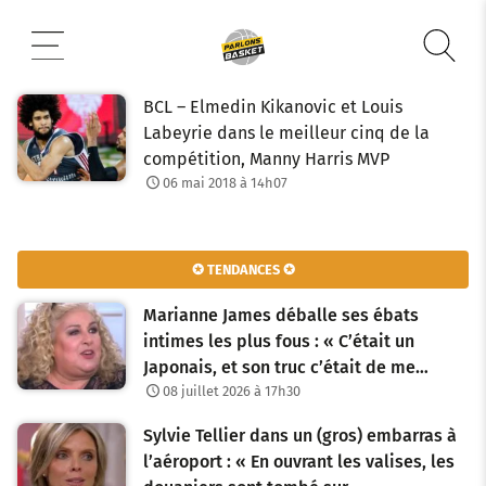
Aller
au
contenu
BCL – Elmedin Kikanovic et Louis
Labeyrie dans le meilleur cinq de la
compétition, Manny Harris MVP
06 mai 2018 à 14h07
✪ TENDANCES ✪
Marianne James déballe ses ébats
intimes les plus fous : « C’était un
Japonais, et son truc c’était de me…
08 juillet 2026 à 17h30
Sylvie Tellier dans un (gros) embarras à
l’aéroport : « En ouvrant les valises, les