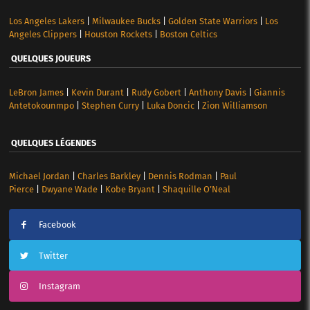
Los Angeles Lakers
|
Milwaukee Bucks
|
Golden State Warriors
|
Los
Angeles Clippers
|
Houston Rockets
|
Boston Celtics
QUELQUES JOUEURS
LeBron James
|
Kevin Durant
|
Rudy Gobert
|
Anthony Davis
|
Giannis
Antetokounmpo
|
Stephen Curry
|
Luka Doncic
|
Zion Williamson
QUELQUES LÉGENDES
Michael Jordan
|
Charles Barkley
|
Dennis Rodman
|
Paul
Pierce
|
Dwyane Wade
|
Kobe Bryant
|
Shaquille O’Neal
Facebook
Twitter
Instagram