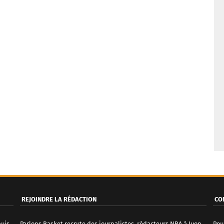
REJOINDRE LA RÉDACTION
CO
puis
Parlons Basket recrute des journalistes, rédacteurs NBA à Lyon.
Pou