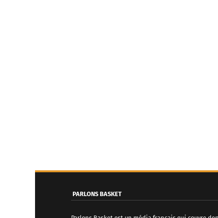
PARLONS BASKET
Parlons Basket est un média français qui couvre de