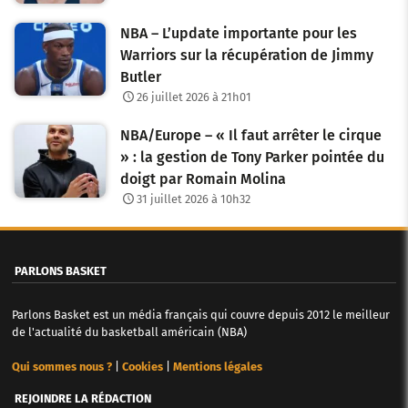
s
NBA – L’update importante pour les
a
Warriors sur la récupération de Jimmy
Butler
r
26 juillet 2026 à 21h01
t
NBA/Europe – « Il faut arrêter le cirque
i
» : la gestion de Tony Parker pointée du
c
doigt par Romain Molina
31 juillet 2026 à 10h32
l
e
PARLONS BASKET
s
Parlons Basket est un média français qui couvre depuis 2012 le meilleur
de l'actualité du basketball américain (NBA)
Qui sommes nous ?
|
Cookies
|
Mentions légales
REJOINDRE LA RÉDACTION