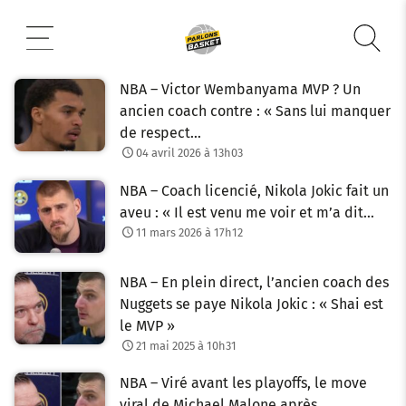
Aller
au
contenu
NBA – Victor Wembanyama MVP ? Un
ancien coach contre : « Sans lui manquer
de respect…
04 avril 2026 à 13h03
NBA – Coach licencié, Nikola Jokic fait un
aveu : « Il est venu me voir et m’a dit…
11 mars 2026 à 17h12
NBA – En plein direct, l’ancien coach des
Nuggets se paye Nikola Jokic : « Shai est
le MVP »
21 mai 2025 à 10h31
NBA – Viré avant les playoffs, le move
viral de Michael Malone après