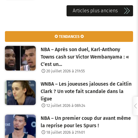
N
Articles plus anciens
a
v
✪ TENDANCES ✪
i
NBA – Après son duel, Karl-Anthony
g
Towns cash sur Victor Wembanyama : «
C’est un…
a
20 juillet 2026 à 21h55
t
WNBA – Les joueuses jalouses de Caitlin
i
Clark ? Un vote fait scandale dans la
o
ligue
12 juillet 2026 à 08h24
n
NBA – Un premier coup dur avant même
d
la reprise pour les Spurs !
e
18 juillet 2026 à 21h01