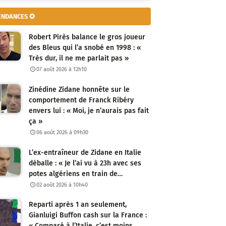
ENDANCES ✪
Robert Pirès balance le gros joueur
des Bleus qui l’a snobé en 1998 : «
Très dur, il ne me parlait pas »
07 août 2026 à 12h10
Zinédine Zidane honnête sur le
comportement de Franck Ribéry
envers lui : « Moi, je n’aurais pas fait
ça »
06 août 2026 à 09h30
L’ex-entraîneur de Zidane en Italie
déballe : « Je l’ai vu à 23h avec ses
potes algériens en train de…
02 août 2026 à 10h40
Reparti après 1 an seulement,
Gianluigi Buffon cash sur la France :
« Comparé à l’Italie, c’est moins