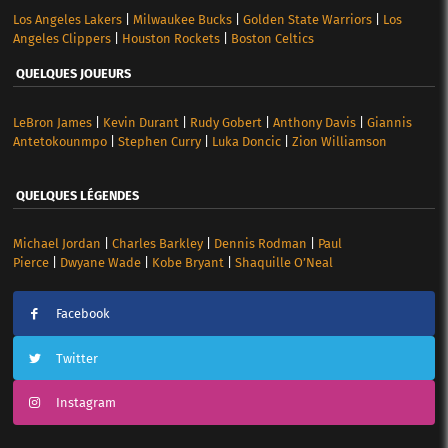
Los Angeles Lakers
|
Milwaukee Bucks
|
Golden State Warriors
|
Los
Angeles Clippers
|
Houston Rockets
|
Boston Celtics
QUELQUES JOUEURS
LeBron James
|
Kevin Durant
|
Rudy Gobert
|
Anthony Davis
|
Giannis
Antetokounmpo
|
Stephen Curry
|
Luka Doncic
|
Zion Williamson
QUELQUES LÉGENDES
Michael Jordan
|
Charles Barkley
|
Dennis Rodman
|
Paul
Pierce
|
Dwyane Wade
|
Kobe Bryant
|
Shaquille O’Neal
Facebook
Twitter
Instagram