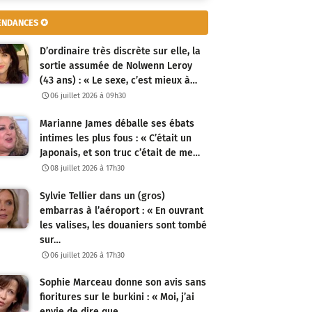
ENDANCES ✪
D’ordinaire très discrète sur elle, la
sortie assumée de Nolwenn Leroy
(43 ans) : « Le sexe, c’est mieux à…
06 juillet 2026 à 09h30
Marianne James déballe ses ébats
intimes les plus fous : « C’était un
Japonais, et son truc c’était de me…
08 juillet 2026 à 17h30
Sylvie Tellier dans un (gros)
embarras à l’aéroport : « En ouvrant
les valises, les douaniers sont tombé
sur…
06 juillet 2026 à 17h30
Sophie Marceau donne son avis sans
fioritures sur le burkini : « Moi, j’ai
envie de dire que…