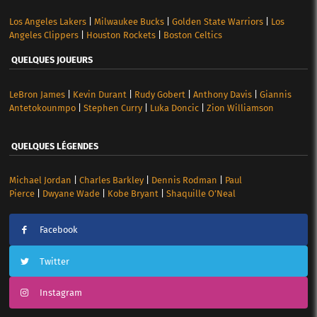
Los Angeles Lakers
|
Milwaukee Bucks
|
Golden State Warriors
|
Los
Angeles Clippers
|
Houston Rockets
|
Boston Celtics
QUELQUES JOUEURS
LeBron James
|
Kevin Durant
|
Rudy Gobert
|
Anthony Davis
|
Giannis
Antetokounmpo
|
Stephen Curry
|
Luka Doncic
|
Zion Williamson
QUELQUES LÉGENDES
Michael Jordan
|
Charles Barkley
|
Dennis Rodman
|
Paul
Pierce
|
Dwyane Wade
|
Kobe Bryant
|
Shaquille O’Neal
Facebook
Twitter
Instagram