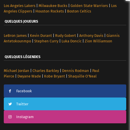
Los Angeles Lakers
|
Milwaukee Bucks
|
Golden State Warriors
|
Los
Angeles Clippers
|
Houston Rockets
|
Boston Celtics
QUELQUES JOUEURS
LeBron James
|
Kevin Durant
|
Rudy Gobert
|
Anthony Davis
|
Giannis
Antetokounmpo
|
Stephen Curry
|
Luka Doncic
|
Zion Williamson
QUELQUES LÉGENDES
Michael Jordan
|
Charles Barkley
|
Dennis Rodman
|
Paul
Pierce
|
Dwyane Wade
|
Kobe Bryant
|
Shaquille O’Neal
Facebook
Twitter
Instagram