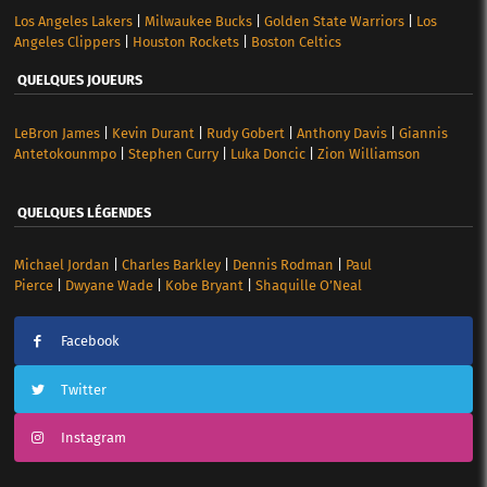
Los Angeles Lakers
|
Milwaukee Bucks
|
Golden State Warriors
|
Los
Angeles Clippers
|
Houston Rockets
|
Boston Celtics
QUELQUES JOUEURS
LeBron James
|
Kevin Durant
|
Rudy Gobert
|
Anthony Davis
|
Giannis
Antetokounmpo
|
Stephen Curry
|
Luka Doncic
|
Zion Williamson
QUELQUES LÉGENDES
Michael Jordan
|
Charles Barkley
|
Dennis Rodman
|
Paul
Pierce
|
Dwyane Wade
|
Kobe Bryant
|
Shaquille O’Neal
Facebook
Twitter
Instagram