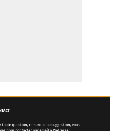
NTACT
r toute question, remarque ou suggestion, vous
vez nous contacter par email à l'adresse :