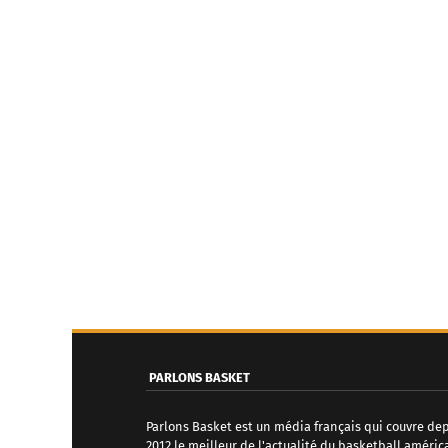
PARLONS BASKET
Parlons Basket est un média français qui couvre de
2012 le meilleur de l'actualité du basketball améric