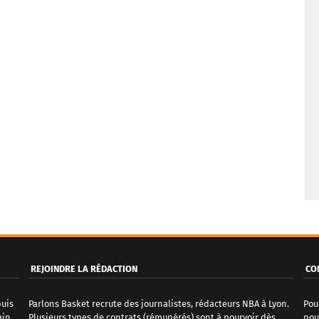
REJOINDRE LA RÉDACTION
CO
puis
Parlons Basket recrute des journalistes, rédacteurs NBA à Lyon.
Pou
ain
Plusieurs types de contrats (rémunérés) sont à pourvoir dès
pou