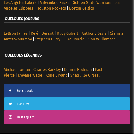
Los Angeles Lakers
|
Milwaukee Bucks
|
Golden State Warriors
|
Los
Angeles Clippers
|
Houston Rockets
|
Boston Celtics
QUELQUES JOUEURS
LeBron James
|
Kevin Durant
|
Rudy Gobert
|
Anthony Davis
|
Giannis
Antetokounmpo
|
Stephen Curry
|
Luka Doncic
|
Zion Williamson
QUELQUES LÉGENDES
Michael Jordan
|
Charles Barkley
|
Dennis Rodman
|
Paul
Pierce
|
Dwyane Wade
|
Kobe Bryant
|
Shaquille O’Neal
Facebook
Twitter
Instagram