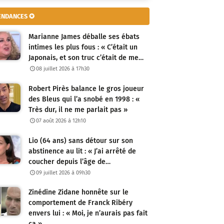
ENDANCES ✪
Marianne James déballe ses ébats
intimes les plus fous : « C’était un
Japonais, et son truc c’était de me…
08 juillet 2026 à 17h30
Robert Pirès balance le gros joueur
des Bleus qui l’a snobé en 1998 : «
Très dur, il ne me parlait pas »
07 août 2026 à 12h10
Lio (64 ans) sans détour sur son
abstinence au lit : « J’ai arrêté de
coucher depuis l’âge de…
09 juillet 2026 à 09h30
Zinédine Zidane honnête sur le
comportement de Franck Ribéry
envers lui : « Moi, je n’aurais pas fait
ça »