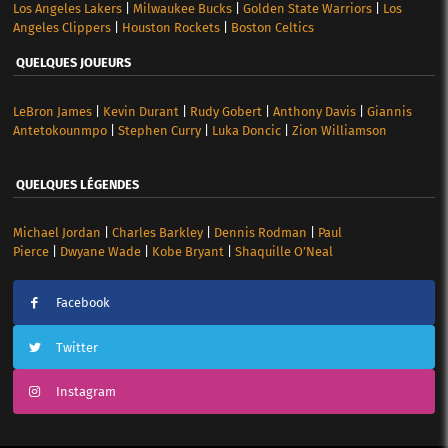
Los Angeles Lakers
|
Milwaukee Bucks
|
Golden State Warriors
|
Los
Angeles Clippers
|
Houston Rockets
|
Boston Celtics
QUELQUES JOUEURS
LeBron James
|
Kevin Durant
|
Rudy Gobert
|
Anthony Davis
|
Giannis
Antetokounmpo
|
Stephen Curry
|
Luka Doncic
|
Zion Williamson
QUELQUES LÉGENDES
Michael Jordan
|
Charles Barkley
|
Dennis Rodman
|
Paul
Pierce
|
Dwyane Wade
|
Kobe Bryant
|
Shaquille O’Neal
Facebook
Twitter
Instagram