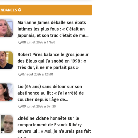
ENDANCES ✪
Marianne James déballe ses ébats
intimes les plus fous : « C’était un
Japonais, et son truc c’était de me…
08 juillet 2026 à 17h30
Robert Pirès balance le gros joueur
des Bleus qui l’a snobé en 1998 : «
Très dur, il ne me parlait pas »
07 août 2026 à 12h10
Lio (64 ans) sans détour sur son
abstinence au lit : « J’ai arrêté de
coucher depuis l’âge de…
09 juillet 2026 à 09h30
Zinédine Zidane honnête sur le
comportement de Franck Ribéry
envers lui : « Moi, je n’aurais pas fait
ça »