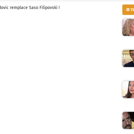
adovic remplace Saso Filipovski !
✪ T