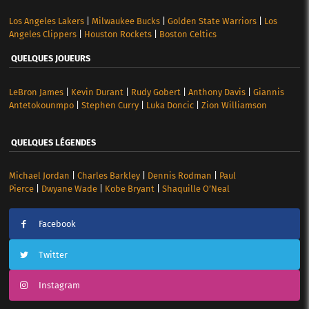
Los Angeles Lakers
|
Milwaukee Bucks
|
Golden State Warriors
|
Los
Angeles Clippers
|
Houston Rockets
|
Boston Celtics
QUELQUES JOUEURS
LeBron James
|
Kevin Durant
|
Rudy Gobert
|
Anthony Davis
|
Giannis
Antetokounmpo
|
Stephen Curry
|
Luka Doncic
|
Zion Williamson
QUELQUES LÉGENDES
Michael Jordan
|
Charles Barkley
|
Dennis Rodman
|
Paul
Pierce
|
Dwyane Wade
|
Kobe Bryant
|
Shaquille O’Neal
Facebook
Twitter
Instagram