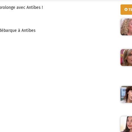
prolonge avec Antibes !
✪ T
 débarque à Antibes