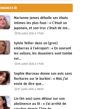
ENDANCES ✪
Marianne James déballe ses ébats
intimes les plus fous : « C’était un
Japonais, et son truc c’était de me…
08 juillet 2026 à 17h30
Sylvie Tellier dans un (gros)
embarras à l’aéroport : « En ouvrant
les valises, les douaniers sont tombé
sur…
06 juillet 2026 à 17h30
Sophie Marceau donne son avis sans
fioritures sur le burkini : « Moi, j’ai
envie de dire que…
07 juillet 2026 à 18h10
Lio (64 ans) sans détour sur son
abstinence au lit : « J’ai arrêté de
coucher depuis l’âge de…