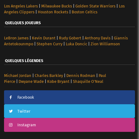
Los Angeles Lakers
|
Milwaukee Bucks
|
Golden State Warriors
|
Los
Angeles Clippers
|
Houston Rockets
|
Boston Celtics
QUELQUES JOUEURS
LeBron James
|
Kevin Durant
|
Rudy Gobert
|
Anthony Davis
|
Giannis
Antetokounmpo
|
Stephen Curry
|
Luka Doncic
|
Zion Williamson
QUELQUES LÉGENDES
Michael Jordan
|
Charles Barkley
|
Dennis Rodman
|
Paul
Pierce
|
Dwyane Wade
|
Kobe Bryant
|
Shaquille O’Neal
Facebook
Twitter
Instagram