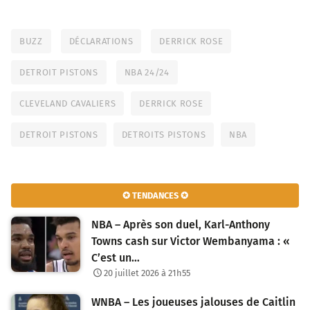
BUZZ
DÉCLARATIONS
DERRICK ROSE
DETROIT PISTONS
NBA 24/24
CLEVELAND CAVALIERS
DERRICK ROSE
DETROIT PISTONS
DETROITS PISTONS
NBA
✪ TENDANCES ✪
NBA – Après son duel, Karl-Anthony
Towns cash sur Victor Wembanyama : «
C’est un…
20 juillet 2026 à 21h55
WNBA – Les joueuses jalouses de Caitlin