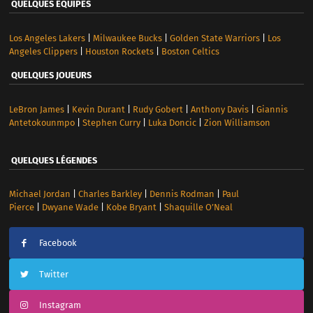
QUELQUES ÉQUIPES
Los Angeles Lakers
|
Milwaukee Bucks
|
Golden State Warriors
|
Los
Angeles Clippers
|
Houston Rockets
|
Boston Celtics
QUELQUES JOUEURS
LeBron James
|
Kevin Durant
|
Rudy Gobert
|
Anthony Davis
|
Giannis
Antetokounmpo
|
Stephen Curry
|
Luka Doncic
|
Zion Williamson
QUELQUES LÉGENDES
Michael Jordan
|
Charles Barkley
|
Dennis Rodman
|
Paul
Pierce
|
Dwyane Wade
|
Kobe Bryant
|
Shaquille O’Neal
Facebook
Twitter
Instagram