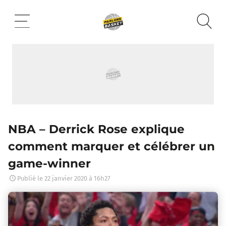
Aller
au
contenu
NBA – Derrick Rose explique
comment marquer et célébrer un
game-winner
Publié le
22 janvier 2020 à 16h27