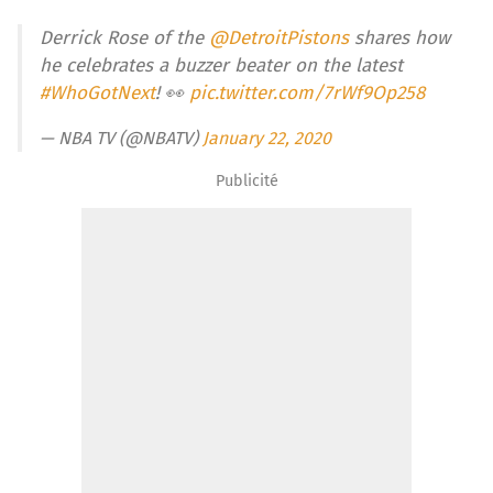
Derrick Rose of the
@DetroitPistons
shares how
he celebrates a buzzer beater on the latest
#WhoGotNext
! 👀
pic.twitter.com/7rWf9Op258
— NBA TV (@NBATV)
January 22, 2020
Publicité