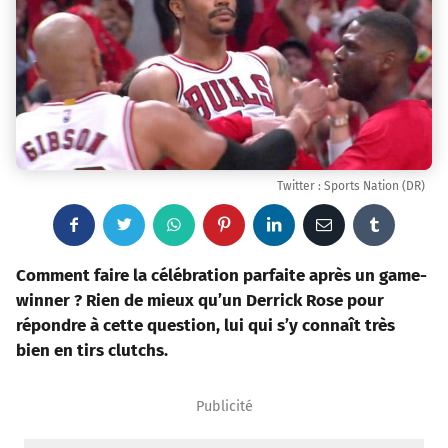
Twitter : Sports Nation (DR)
F
T
W
P
L
E
T
a
w
h
i
i
m
u
Comment faire la célébration parfaite après un game-
winner ? Rien de mieux qu’un Derrick Rose pour
c
i
a
n
n
a
m
répondre à cette question, lui qui s’y connaît très
bien en tirs clutchs.
e
t
t
t
k
i
b
b
t
s
e
e
l
l
Publicité
o
e
a
r
d
r