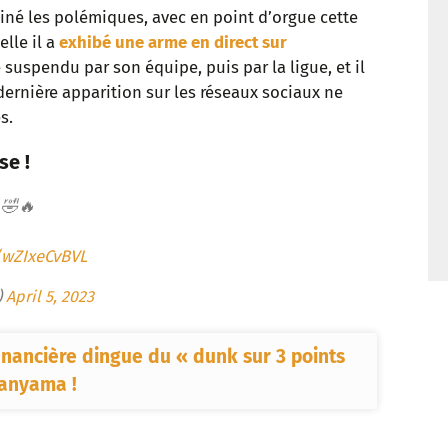
hainé les polémiques, avec en point d’orgue cette
t
elle il a
exhibé une arme en direct sur
é suspendu par son équipe, puis par la ligue, et il
ernière apparition sur les réseaux sociaux ne
s.
se !
 🤣🔥
/wZIxeCvBVL
)
April 5, 2023
nancière dingue du « dunk sur 3 points
anyama !