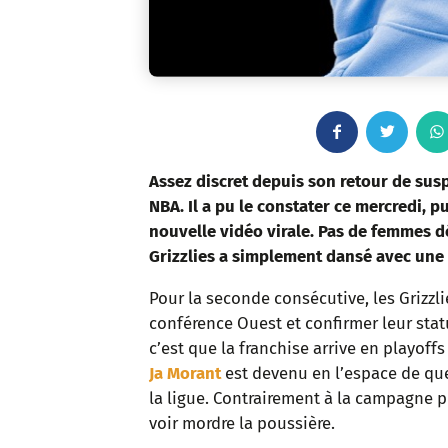
F
T
a
w
Assez discret depuis son retour de susp
NBA. Il a pu le constater ce mercredi, pu
c
i
nouvelle vidéo virale. Pas de femmes 
Grizzlies a simplement dansé avec une
e
t
Pour la seconde consécutive, les Grizzli
b
t
conférence Ouest et confirmer leur stat
o
e
c’est que la franchise arrive en playoff
Ja Morant
est devenu en l’espace de que
o
r
la ligue. Contrairement à la campagne 
voir mordre la poussière.
k