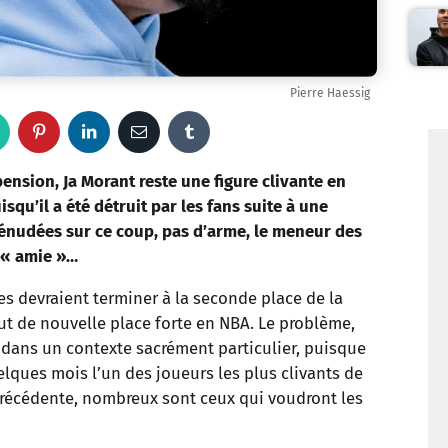
Pierre Haessig
W
P
L
E
T
h
i
i
m
u
ension, Ja Morant reste une figure clivante en
isqu’il a été détruit par les fans suite à une
a
n
n
a
m
dénudées sur ce coup, pas d’arme, le meneur des
 « amie »…
t
t
k
i
b
es devraient terminer à la seconde place de la
s
e
e
l
l
ut de nouvelle place forte en NBA. Le problème,
a
r
d
r
s dans un contexte sacrément particulier, puisque
lques mois l’un des joueurs les plus clivants de
p
e
I
précédente, nombreux sont ceux qui voudront les
p
s
n