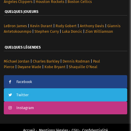
Angeles Clippers
|
Houston Rockets
|
Boston Celtics
QUELQUES JOUEURS
LeBron James
|
Kevin Durant
|
Rudy Gobert
|
Anthony Davis
|
Giannis
Antetokounmpo
|
Stephen Curry
|
Luka Doncic
|
Zion Williamson
QUELQUES LÉGENDES
Michael Jordan
|
Charles Barkley
|
Dennis Rodman
|
Paul
Pierce
|
Dwyane Wade
|
Kobe Bryant
|
Shaquille O’Neal
Facebook
Twitter
Instagram
Accueil
Mentions légales
CGU
Confidentialité