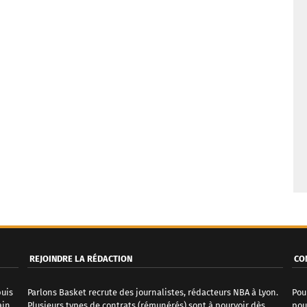
REJOINDRE LA RÉDACTION
CO
puis
Parlons Basket recrute des journalistes, rédacteurs NBA à Lyon.
Pou
ain
Plusieurs types de contrats (rémunérés) sont à pourvoir dès
pou