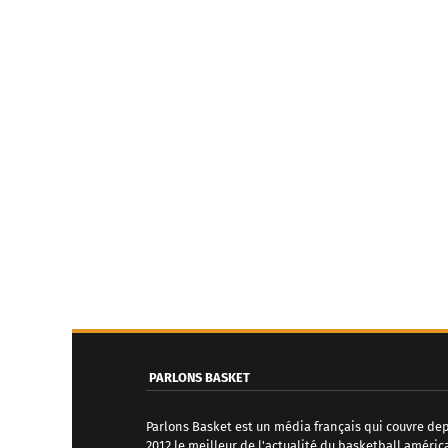
PARLONS BASKET
Parlons Basket est un média français qui couvre de
2012 le meilleur de l'actualité du basketball améric