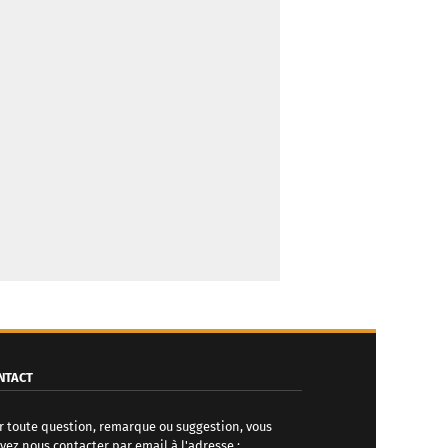
NTACT
r toute question, remarque ou suggestion, vous
vez nous contacter par email à l'adresse :