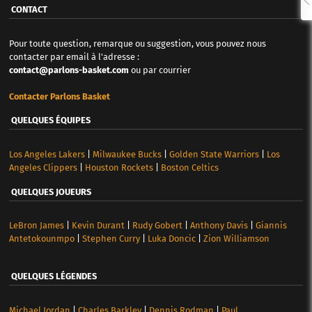
CONTACT
Pour toute question, remarque ou suggestion, vous pouvez nous
contacter par email à l'adresse :
contact@parlons-basket.com
ou par courrier
Contacter Parlons Basket
QUELQUES ÉQUIPES
Los Angeles Lakers
|
Milwaukee Bucks
|
Golden State Warriors
|
Los
Angeles Clippers
|
Houston Rockets
|
Boston Celtics
QUELQUES JOUEURS
LeBron James
|
Kevin Durant
|
Rudy Gobert
|
Anthony Davis
|
Giannis
Antetokounmpo
|
Stephen Curry
|
Luka Doncic
|
Zion Williamson
QUELQUES LÉGENDES
Michael Jordan
|
Charles Barkley
|
Dennis Rodman
|
Paul