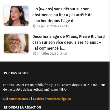
s
Lio (64 ans) sans détour sur son
a
abstinence au lit : « J’ai arrêté de
r
coucher depuis l’âge de…
09 juillet 2026 à 09h30
t
i
Désormais âgé de 91 ans, Pierre Richard
cash sur son vice depuis ses 16 ans : «
c
J’ai commencé à…
l
11 juillet 2026 à 15h20
e
s
PARLONS BASKET
Parlons Basket est un média français qui couvre depuis 2012 le meilleur
de l'actualité du basketball américain (NBA)
Qui sommes nous ?
|
Cookies
|
Mentions légales
REJOINDRE LA RÉDACTION