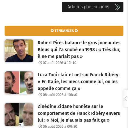
N
Articles plus anciens
a
v
✪ TENDANCES ✪
i
Robert Pirès balance le gros joueur des
g
Bleus qui l’a snobé en 1998 : « Très dur,
il ne me parlait pas »
a
07 août 2026 à 12h10
t
Luca Toni clair et net sur Franck Ribéry :
i
« En Italie, les mecs comme lui, on les
o
appelle comme ça »
08 août 2026 à 10h40
n
Zinédine Zidane honnête sur le
d
comportement de Franck Ribéry envers
e
lui : « Moi, je n’aurais pas fait ça »
06 août 2026 à 09h30