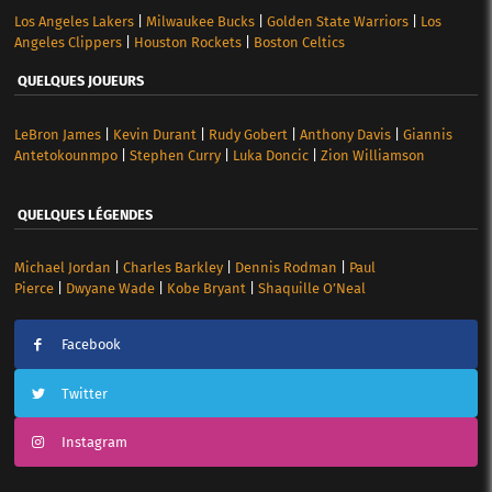
Los Angeles Lakers
|
Milwaukee Bucks
|
Golden State Warriors
|
Los
Angeles Clippers
|
Houston Rockets
|
Boston Celtics
QUELQUES JOUEURS
LeBron James
|
Kevin Durant
|
Rudy Gobert
|
Anthony Davis
|
Giannis
Antetokounmpo
|
Stephen Curry
|
Luka Doncic
|
Zion Williamson
QUELQUES LÉGENDES
Michael Jordan
|
Charles Barkley
|
Dennis Rodman
|
Paul
Pierce
|
Dwyane Wade
|
Kobe Bryant
|
Shaquille O’Neal
Facebook
Twitter
Instagram